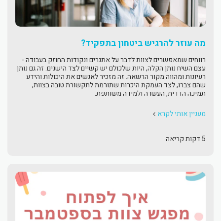
מה עוזר להרגיש ביטחון בתפקיד?
רווחים שמאפשרים לצוות לדבר על אתגרים ונקודות החוזק בעבודה -
עצם השיח נותן הקלה, היות שלכולם יש קשיים לצד הישגים. זה גם נותן
רעיונות ומהווה מקור הרשאה. זה מזכיר לאנשים את היכולות והידע
שהם צברו, לצד העמקת היכרות שתורמת לתקשורת טובה בצוות,
תמיכה הדדית, העשרה ולמידה משותפת.
מעניין אותי לקרא
5 דקות קריאה